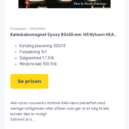
Produktnr.: 731079HV
Køleskabsmagnet Epoxy 80x55 mm. HS Nyhavn HEAVY#
Katalog placering. SOU13
Forpakning 1x1
Salgsenhed 1 / Stk
Mindste køb 100 Stk
Se prisen
Alle vores souvenirs motiver KAN være behæftet med
særlige rettigheder eller aftaler som gør at et salg til alle
kunder ikke er muligt.
Såfremt at n
...