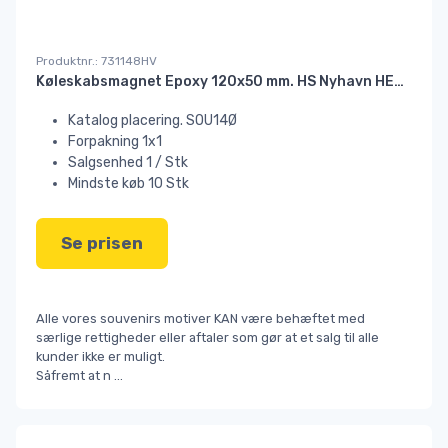
Produktnr.: 731148HV
Køleskabsmagnet Epoxy 120x50 mm. HS Nyhavn HEAVY#
Katalog placering. SOU14Ø
Forpakning 1x1
Salgsenhed 1 / Stk
Mindste køb 10 Stk
Se prisen
Alle vores souvenirs motiver KAN være behæftet med
særlige rettigheder eller aftaler som gør at et salg til alle
kunder ikke er muligt.
Såfremt at n
...