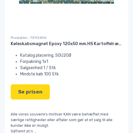
Produktnr.: 731134HV
Køleskabsmagnet Epoxy 120x50 mm.HS Kartoffelrækkerne HEAVY#
Katalog placering. SOU20Ø
Forpakning 1x1
Salgsenhed 1 / Stk
Mindste køb 100 Stk
Se prisen
Alle vores souvenirs motiver KAN være behæftet med
særlige rettigheder eller aftaler som gør at et salg til alle
kunder ikke er muligt.
Såfremt at n
...