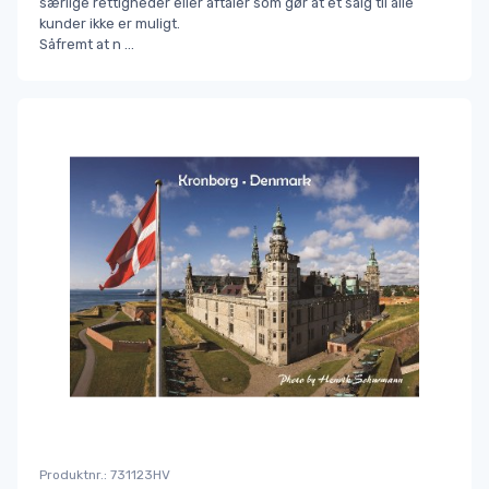
særlige rettigheder eller aftaler som gør at et salg til alle
kunder ikke er muligt.
Såfremt at n
...
Produktnr.: 731123HV