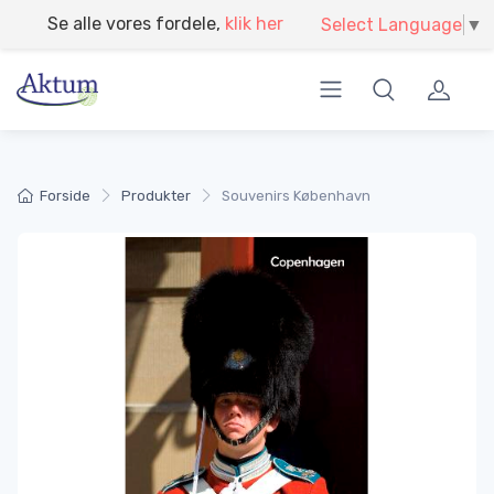
}
Modtag din egen miljørapport
Select Language
▼
Forside
Produkter
Souvenirs København