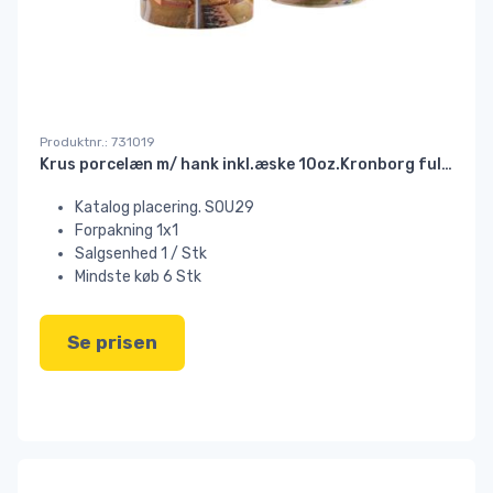
Produktnr.: 731019
Krus porcelæn m/ hank inkl.æske 10oz.Kronborg fuld foto HS//
Katalog placering. SOU29
Forpakning 1x1
Salgsenhed 1 / Stk
Mindste køb 6 Stk
Se prisen