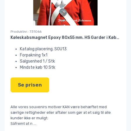
Produktnr.: 731066
Køleskabsmagnet Epoxy 80x55 mm. HS Garder i København//
Katalog placering. SOU13
Forpakning 1x1
Salgsenhed 1 / Stk
Mindste køb 10 Stk
Se prisen
Alle vores souvenirs motiver KAN være behæftet med
særlige rettigheder eller aftaler som gør at et salg til alle
kunder ikke er muligt.
Såfremt at n
...