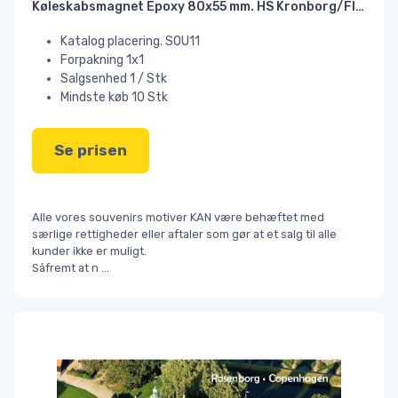
Køleskabsmagnet Epoxy 80x55 mm. HS Kronborg/Flag HEAVY
Katalog placering. SOU11
Forpakning 1x1
Salgsenhed 1 / Stk
Mindste køb 10 Stk
Se prisen
Alle vores souvenirs motiver KAN være behæftet med
særlige rettigheder eller aftaler som gør at et salg til alle
kunder ikke er muligt.
Såfremt at n
...