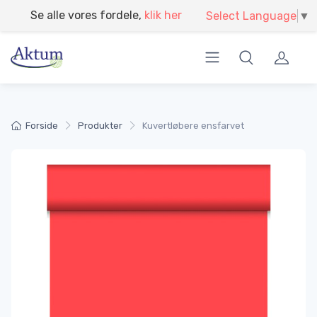
}
Se alle vores fordele,
klik her
Select Language
▼
Forside
Produkter
Kuvertløbere ensfarvet