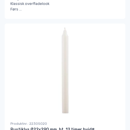
Klassisk overfladelook
Førs
...
Produktnr.: 22305020
Rustiklys Ø22x290 mm. bt. 12 timer hvid#