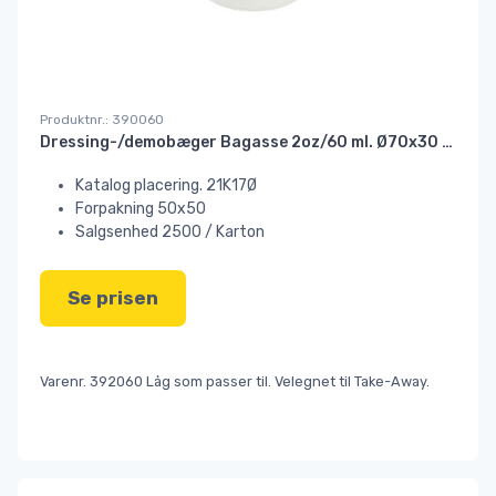
Produktnr.: 390060
Dressing-/demobæger Bagasse 2oz/60 ml. Ø70x30 mm. hvid//!!
Katalog placering. 21K17Ø
Forpakning 50x50
Salgsenhed 2500 / Karton
Se prisen
Varenr. 392060 Låg som passer til. Velegnet til Take-Away.
dressingbæger, portionsbæger, ketchupbæger, bægre,
sennep, sideorder