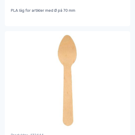
PLA låg for artikler med Ø på 70 mm
dressingbæger,
portionsbæger, ketchupbæger, bægre, sennep, sideorder
Produktnr.: 132444