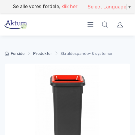
}
Modtag din egen miljørapport
Select Language
▼
Forside
Produkter
Skraldespande- & systemer