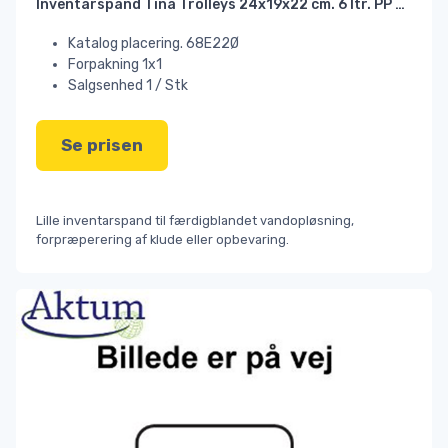
Inventarspand Tina Trolleys 24x19x22 cm. 6 ltr. PP grøn#
Katalog placering. 68E22Ø
Forpakning 1x1
Salgsenhed 1 / Stk
Se prisen
Lille inventarspand til færdigblandet vandopløsning,
forpræperering af klude eller opbevaring.