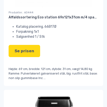
Produktnr.: 60444
Affaldssortering Eco station 69x121x31cm m/4 spande 60 ltr.#
Katalog placering. 66B17Ø
Forpakning 1x1
Salgsenhed 1 / Stk
Se prisen
Højde: 69 cm, bredde: 121 cm, dybde: 31 cm, vægt 14,80 kg
Ramme: Pulverlakeret galvaniseret stål, låg: rustfrit stål, base:
non slip gummibase Inc
...