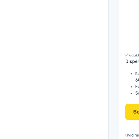
Produkt
K
6
F
S
Se
Hvid ma