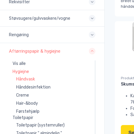
bredt u
Rekvisitter
håndde
Støvsugere/gulvvaskere/vogne
Rengøring
Aftørringspapir & hygiejne
Vis alle
Hygiejne
Produkt
Håndvask
Hånddesinfektion
Creme
K
7
Hair-&body
F
Førstehjælp
S
Toiletpapir
Toiletpapir (systemruller)
Se
Toiletpapir " almindelig "