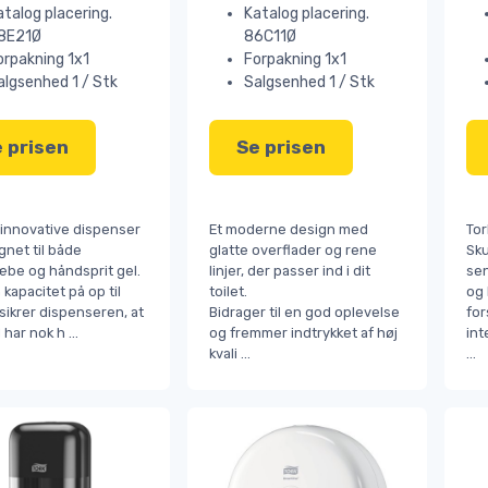
atalog placering.
Katalog placering.
8E21Ø
86C11Ø
orpakning 1x1
Forpakning 1x1
algsenhed 1 / Stk
Salgsenhed 1 / Stk
 prisen
Se prisen
innovative dispenser
Et moderne design med
Tor
gnet til både
glatte overflader og rene
Sk
be og håndsprit gel.
linjer, der passer ind i dit
sen
kapacitet på op til
toilet.
og 
sikrer dispenseren, at
Bidrager til en god oplevelse
fo
d har nok h
...
og fremmer indtrykket af høj
int
kvali
...
...