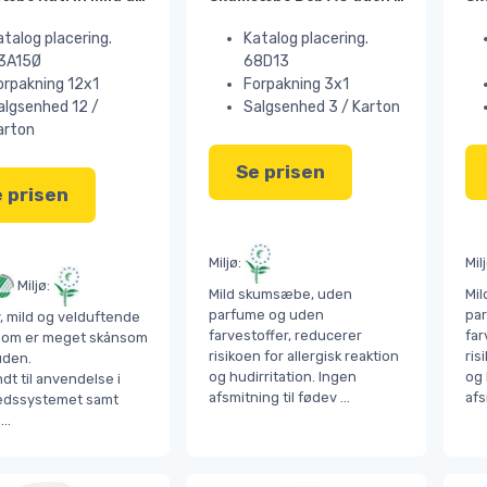
atalog placering.
Katalog placering.
3A15Ø
68D13
orpakning 12x1
Forpakning 3x1
algsenhed 12 /
Salgsenhed 3 / Karton
arton
Se prisen
 prisen
Miljø:
Mil
Miljø:
Mild skumsæbe, uden
Mi
parfume og uden
pa
v, mild og velduftende
farvestoffer, reducerer
far
om er meget skånsom
risikoen for allergisk reaktion
ris
den.
og hudirritation. Ingen
og 
t til anvendelse i
afsmitning til fødev
...
afs
dssystemet samt
d
...