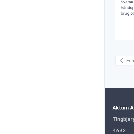
Svema
håndspr
brug obs
For
Aktum A
Tingbjer
4632