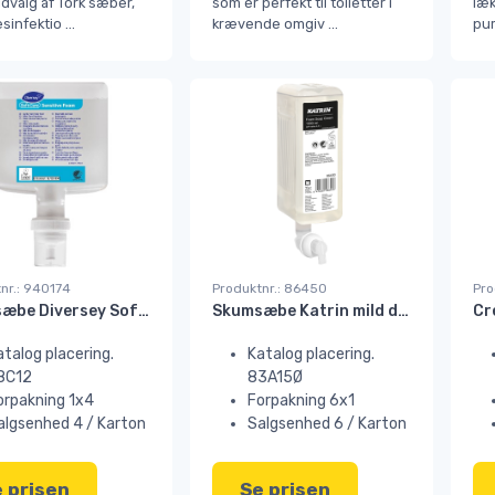
dvalg af Tork sæber,
som er perfekt til toiletter i
læk
sinfektio
...
krævende omgiv
...
pum
nr.: 940174
Produktnr.: 86450
Pro
Skumsæbe Diversey Soft Care Sensitive W1 u/ frv+duft 1,3 ltr
Skumsæbe Katrin mild duftende GREEN 1000 ml.
atalog placering.
Katalog placering.
8C12
83A15Ø
orpakning 1x4
Forpakning 6x1
algsenhed 4 / Karton
Salgsenhed 6 / Karton
 prisen
Se prisen