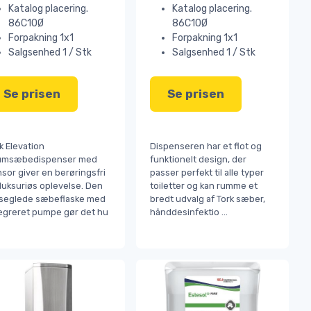
Katalog placering.
Katalog placering.
86C10Ø
86C10Ø
Forpakning 1x1
Forpakning 1x1
Salgsenhed 1 / Stk
Salgsenhed 1 / Stk
Se prisen
Se prisen
k Elevation
Dispenseren har et flot og
umsæbedispenser med
funktionelt design, der
sor giver en berøringsfri
passer perfekt til alle typer
luksuriøs oplevelse. Den
toiletter og kan rumme et
rseglede sæbeflaske med
bredt udvalg af Tork sæber,
egreret pumpe gør det hu
hånddesinfektio
...