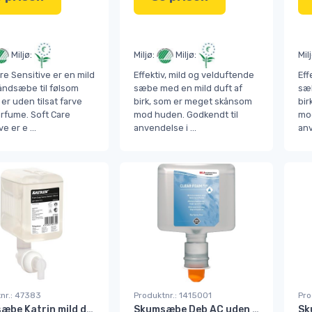
Miljø:
Miljø:
Miljø:
Mil
re Sensitive er en mild
Effektiv, mild og velduftende
Eff
ndsæbe til følsom
sæbe med en mild duft af
sæb
er uden tilsat farve
birk, som er meget skånsom
bir
arfume. Soft Care
mod huden. Godkendt til
mod
ve er e
...
anvendelse i
...
an
nr.: 47383
Produktnr.: 1415001
Pro
Skumsæbe Katrin mild duftende Sunny Garden 500 ml.BRUG:86483
Skumsæbe Deb AC uden farve &duft CLR12LTF 1200 ml#