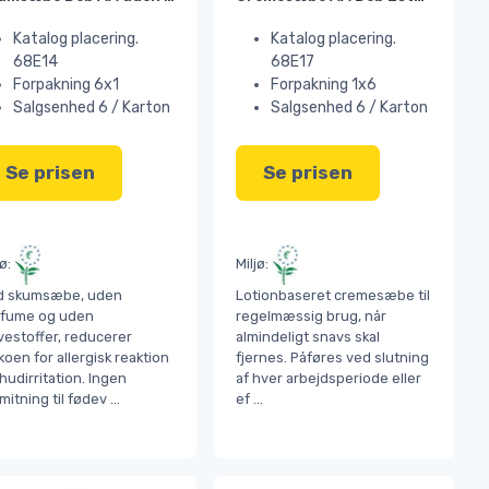
Katalog placering.
Katalog placering.
68E14
68E17
Forpakning 6x1
Forpakning 1x6
Salgsenhed 6 / Karton
Salgsenhed 6 / Karton
Se prisen
Se prisen
jø:
Miljø:
ld skumsæbe, uden
Lotionbaseret cremesæbe til
rfume og uden
regelmæssig brug, når
vestoffer, reducerer
almindeligt snavs skal
ikoen for allergisk reaktion
fjernes. Påføres ved slutning
hudirritation. Ingen
af hver arbejdsperiode eller
mitning til fødev
...
ef
...