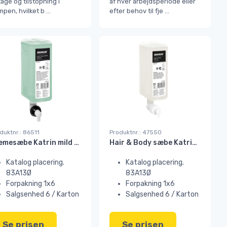
age og tilstopning i
af hver arbejdsperiode eller
pen, hvilket b
...
efter behov til fje
...
duktnr.: 86511
Produktnr.: 47550
Cremesæbe Katrin mild duftende GREEN 1000 ml
Hair & Body sæbe Katrin mild og velduftende 1000 ml#
Katalog placering.
Katalog placering.
83A13Ø
83A13Ø
Forpakning 1x6
Forpakning 1x6
Salgsenhed 6 / Karton
Salgsenhed 6 / Karton
Se prisen
Se prisen