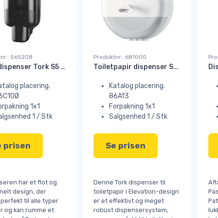
nr.: 565208
Produktnr.: 681000
Pro
Sæbedispenser Tork S5 mini til ½ ltr sæbe sort#
Toiletpapir dispenser SmartOne mini Tork T9 hvid#
atalog placering.
Katalog placering.
6C10Ø
86A13
orpakning 1x1
Forpakning 1x1
algsenhed 1 / Stk
Salgsenhed 1 / Stk
 prisen
Se prisen
eren har et flot og
Denne Tork dispenser til
Afl
nelt design, der
toiletpapir i Elevation-design
Pas
perfekt til alle typer
er et effektivt og meget
Pa
er og kan rumme et
robust dispensersystem,
luk