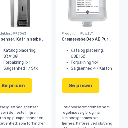
duktnr.: 993063
Produktnr.: PUW2LT
Dispenser, Katrin sæbe 1000 ml børstet stål#
Cremesæbe Deb AB Pure U/ frv. & parf. 2 ltr PUW2LT#
Katalog placering.
Katalog placering.
83A10Ø
68D15Ø
Forpakning 1x1
Forpakning 1x4
Salgsenhed 1 / Stk
Salgsenhed 4 / Karton
Se prisen
Se prisen
åselig sæbedispenser.
Lotionbaseret cremsæbe til
ser i de fleste miljøer.
regelmæssig brug, når
tron og pumpe danner en
almindeligt snavs skal
ket enhed, som forhindrer
fjernes. Påføres ved slutning