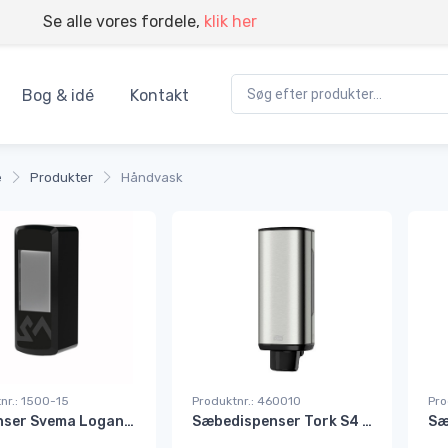
Se alle vores fordele,
klik her
Bog & idé
Kontakt
e
Produkter
Håndvask
nr.: 1500-15
Produktnr.: 460010
Pro
Dispenser Svema Logan-A auto. 750 ml sæbe/desinfek. sort#
Sæbedispenser Tork S4 til 1 ltr skumsæbestål#