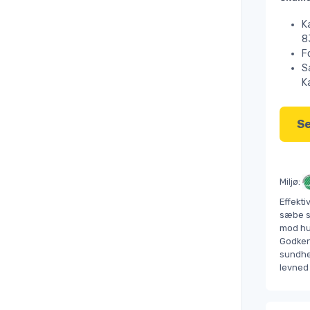
K
8
F
S
K
Se
Miljø:
Effekti
sæbe s
mod hu
Godkend
sundhe
levne