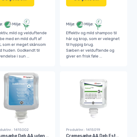
jø:
Miljø:
Miljø:
Miljø:
ektiv, mild og velduftende
Effektiv og mild shampoo til
e med en mild duft af
hår og krop, som er velegnet
k, som er meget skånsom
til hyppig brug.
 huden. Godkendt til
Sæben er velduftende og
vendelse i sun
...
giver en frisk føle
...
duktnr.: 1415002
Produktnr.: 1415019
Skumsæbe Deb AA uden farve & duft CLR1L 1 ltr
Cremesæbe AA Deb Estesol u/ frv. & parf. 1 ltr PUW1L#