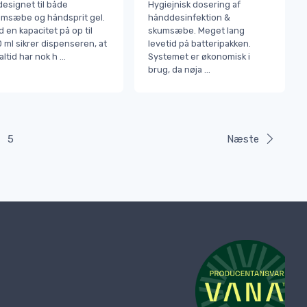
designet til både
Hygiejnisk dosering af
msæbe og håndsprit gel.
hånddesinfektion &
 en kapacitet på op til
skumsæbe. Meget lang
 ml sikrer dispenseren, at
levetid på batteripakken.
altid har nok h
...
Systemet er økonomisk i
brug, da nøja
...
5
Næste