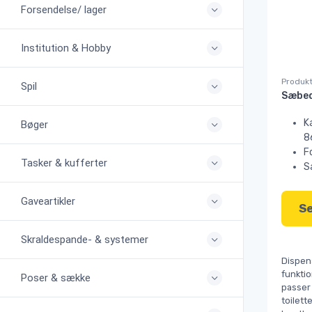
Forsendelse/ lager
Institution & Hobby
Produkt
Spil
K
Bøger
8
F
Tasker & kufferter
S
Gaveartikler
Se
Skraldespande- & systemer
Dispens
funktio
Poser & sække
passer 
toilett