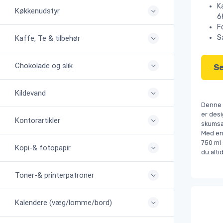
K
Køkkenudstyr
6
F
S
Kaffe, Te & tilbehør
Chokolade og slik
Se
Kildevand
Denne 
er desi
Kontorartikler
skumsæ
Med en 
750 ml 
Kopi-& fotopapir
du alti
Toner-& printerpatroner
Kalendere (væg/lomme/bord)