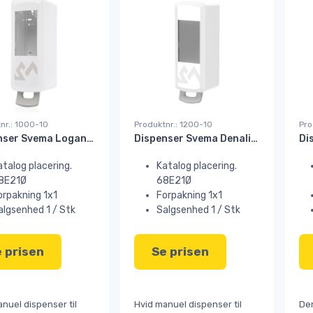
nr.: 1000-10
Produktnr.: 1200-10
Pro
Dispenser Svema Logan-M manuel 750 ml sæbe/desinfek. hvid#
Dispenser Svema Denali-M manuel 1250 ml sæbe/desinfek. hvid#
atalog placering.
Katalog placering.
8E21Ø
68E21Ø
orpakning 1x1
Forpakning 1x1
algsenhed 1 / Stk
Salgsenhed 1 / Stk
 prisen
Se prisen
nuel dispenser til
Hvid manuel dispenser til
Den