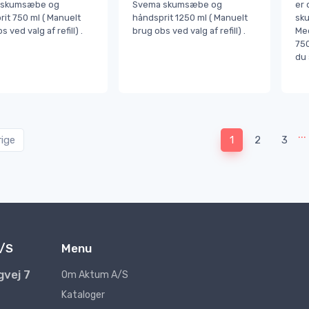
 skumsæbe og
Svema skumsæbe og
er 
it 750 ml ( Manuelt
håndsprit 1250 ml ( Manuelt
sku
 ved valg af refill) .
brug obs ved valg af refill) .
Med
750
du 
...
rige
1
2
3
/S
Menu
gvej 7
Om Aktum A/S
Kataloger