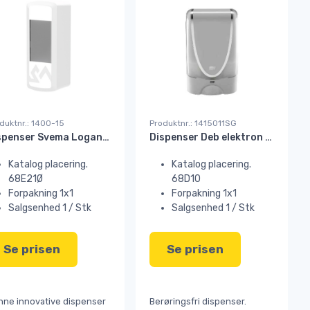
duktnr.: 1400-15
Produktnr.: 1415011SG
Dispenser Svema Logan-A auto. 750 ml sæbe/desinfek. hvid#
Dispenser Deb elektron AC til 1200 ml TF2WHI hvid silver //#
Katalog placering.
Katalog placering.
68E21Ø
68D10
Forpakning 1x1
Forpakning 1x1
Salgsenhed 1 / Stk
Salgsenhed 1 / Stk
Se prisen
Se prisen
ne innovative dispenser
Berøringsfri dispenser.