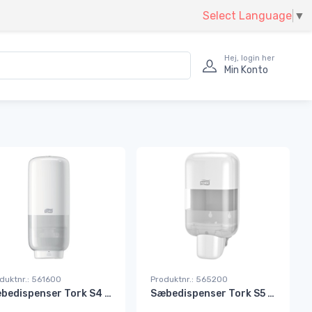
Select Language
▼
Hej, login her
Min Konto
duktnr.: 561600
Produktnr.: 565200
Sæbedispenser Tork S4 med sensor til 1 ltr skumsæbe hvid#
Sæbedispenser Tork S5 mini til ½ ltr sæbe hvid#