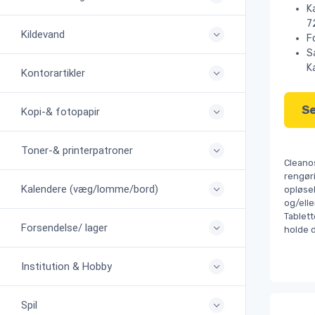
K
7
Kildevand
F
S
K
Kontorartikler
Se
Kopi-& fotopapir
Toner-& printerpatroner
Cleanos
rengør
Kalendere (væg/lomme/bord)
opløse
og/elle
Tablett
Forsendelse/ lager
holde d
Institution & Hobby
Spil