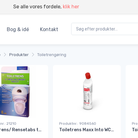
Se alle vores fordele,
klik her
Bog & idé
Kontakt
e
Produkter
Toiletrengøring
nr.: 21210
Produktnr.: 9084560
Pro
Toiletrens/ Rensetabs til toilet Cleanosan 8 stk#
Toiletrens Maxx Into WC2 Ecolab 750 ml