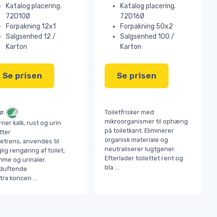
Katalog placering.
Katalog placering.
72D10Ø
72D16Ø
Forpakning 12x1
Forpakning 50x2
Salgsenhed 12 /
Salgsenhed 100 /
Karton
Karton
Se prisen
Se prisen
Toiletfrisker med
jø:
mikroorganismer til ophæng
rner kalk, rust og urin
på toiletkant. Eliminerer
tter
organisk materiale og
letrens, anvendes til
neutraliserer lugtgener.
lig rengøring af toilet,
Efterlader toilettet rent og
me og urinaler.
bla
...
lduftende
stra koncen
...