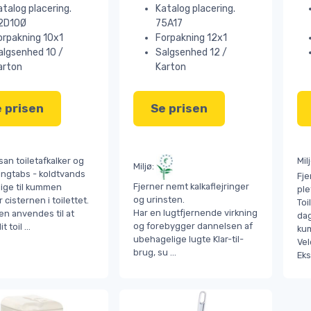
atalog placering.
Katalog placering.
2D10Ø
75A17
orpakning 10x1
Forpakning 12x1
algsenhed 10 /
Salgsenhed 12 /
arton
Karton
 prisen
Se prisen
an toiletafkalker og
Mil
Miljø:
ingtabs - koldtvands
Fje
Fjerner nemt kalkaflejringer
lige til kummen
ple
og urinsten.
r cisternen i toilettet.
Toi
Har en lugtfjernende virkning
en anvendes til at
dag
og forebygger dannelsen af
it toil
...
kum
ubehagelige lugte Klar-til-
Ve
brug, su
...
Ek