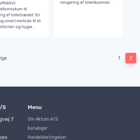
rengøring af toiletkummer.
ffektivt
ktionsskum til
ng af toiletsædet. En
og smart metode til at
mforten og hygie
...
rige
1
2
/S
Menu
gvej 7
Om Aktum A/S
Kataloger
kov
Handelsbetingelser