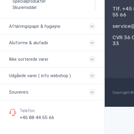
Specialprodukter
Skuremiddel
Tlf. +45
55 66
service
Aftørringspapir & hygiejne
CVR 36 
Aluforme & alufade
33
Ikke sorterede varer
Udgåede varer ( info webshop )
Souvenirs
Copyright © 
Telefon
+45 88 44 55 66