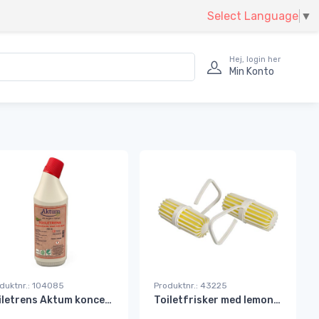
Select Language
▼
Hej, login her
Min Konto
duktnr.: 104085
Produktnr.: 43225
Toiletrens Aktum koncentreret m/duft 750 ml. Svanemrk.
Toiletfrisker med lemonduft til kant m/ microorganismer#