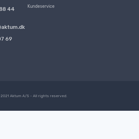
Kundeservice
 88 44
@aktum.dk
07 69
2021 Aktum A/S - All rights reserved.