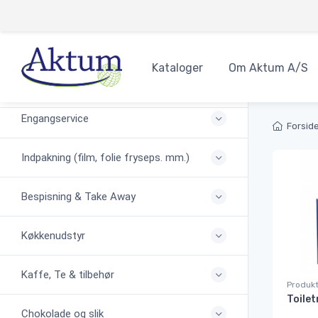
}
TILBUD LIGE NU
Kataloger
Om Aktum A/S
Borddækning
Produkter
Engangservice
Forsid
Indpakning (film, folie fryseps. mm.)
Bespisning & Take Away
Køkkenudstyr
Kaffe, Te & tilbehør
Produkt
Chokolade og slik