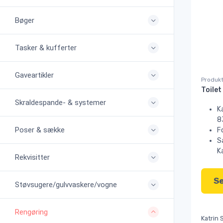
Bøger
Tasker & kufferter
Gaveartikler
Produkt
Skraldespande- & systemer
K
8
Poser & sække
F
S
K
Rekvisitter
Se
Støvsugere/gulvvaskere/vogne
Rengøring
Katrin 