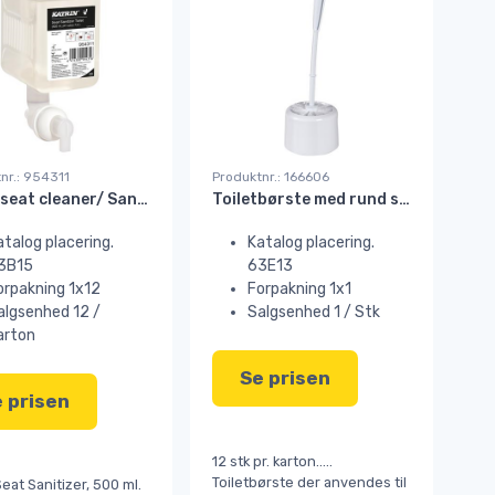
nr.: 954311
Produktnr.: 166606
Toilet seat cleaner/ Sanitizer desinfektion Katrin 500 ml#
Toiletbørste med rund skål Ø8xH35 cm. hvid STK
atalog placering.
Katalog placering.
3B15
63E13
orpakning 1x12
Forpakning 1x1
algsenhed 12 /
Salgsenhed 1 / Stk
arton
Se prisen
 prisen
12 stk pr. karton.....
Toiletbørste der anvendes til
Seat Sanitizer, 500 ml.