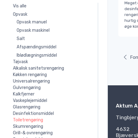
Meget e
Vis alle
desinfe
Opvask
rengøri
hurtig 
Opvask manuel
øge ko
Opvask maskinel
Salt
Afspændingsmiddel
Iblødlægningsmiddel
For
Tøjvask
Alkalisk sanitetsrengøring
Køkken rengøring
Universalrengøring
Gulvrengøring
Kalkfjerner
Vaskeplejemiddel
Aktum A
Glasrengøring
Desinfektionsmiddel
Tingbjer
Toiletrengøring
Skumrengøring
4632
Grill-& ovnrengøring
Bjævers